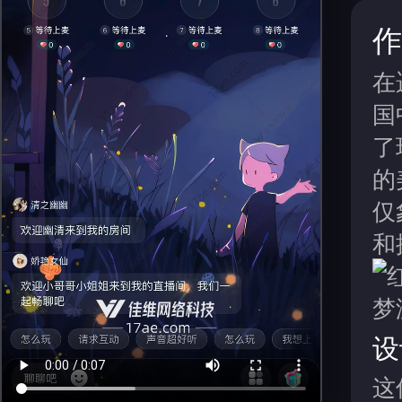
作
在
国
了
的
仅
和
设
这