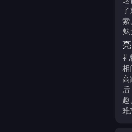
了
索
魅
亮
礼
相
高
后
趣
难