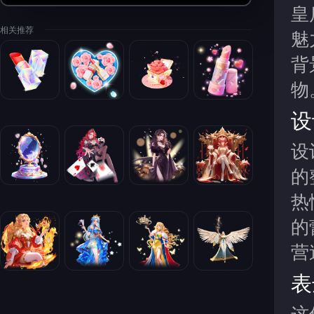
皇
相关推荐
魅
背
物
设
设
的
热
的
营
表
这