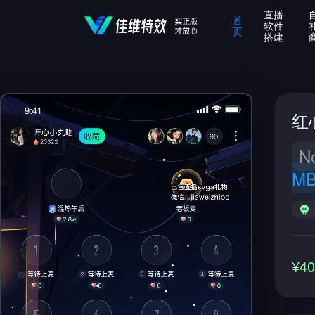
直播
首
软件
页
搭建
红
N
M
¥4