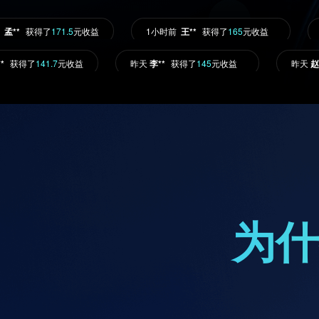
孟**
获得了
171.5
元收益
1小时前
王**
获得了
165
元收益
获得了
141.7
元收益
昨天
李**
获得了
145
元收益
昨天
赵**
为什