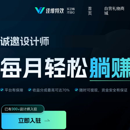
首
自营礼物商
页
城
已有
300+
设计师入驻