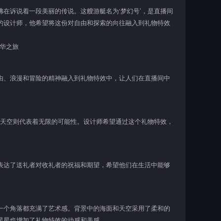
在诉说着一段美丽的传说。这艘游艇名为‘梦幻号’，是直播间
的设计师，他希望将这份对自由和探索的向往融入到礼物特效
由、浪漫和冒险的精神融入到礼物特效中，让人们在直播间中
和天空则代表着无限的可能性。设计师希望通过这个礼物特效，
表达了送礼者对收礼者的祝福和期望，希望他们在生活中能够
一个角落都充满了艺术感。背景中的海面和天空采用了柔和的
星星也增加了礼物特效的动感和美感。