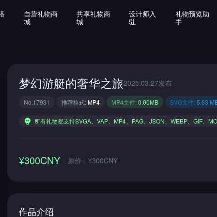
搭
自营礼物商
共享礼物商
设计师入
礼物预览助
城
城
驻
手
梦幻游艇的奢华之旅
2025.03.27发布
No.17931
推荐格式:
MP4
MP4文件:
0.00MB
SVG文件:
5.63 M
所有礼物都支持SVGA、VAP、MP4、PAG、JSON、WEBP、GIF、M
¥300CNY
原价：¥300CNY
作品介绍