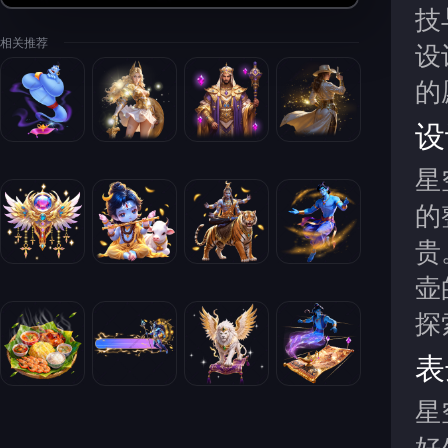
技
相关推荐
设
的
设
星
的
贵
壶
探
表
星
好