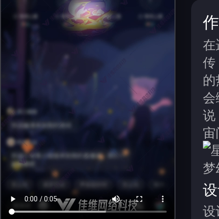
作
在
传
的
会
说
宙
设
设