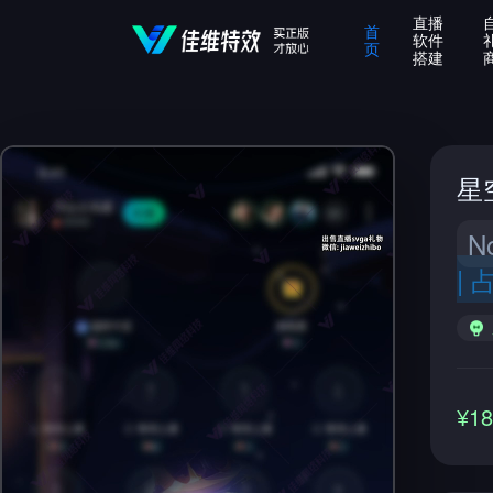
直播
首
软件
页
搭建
星
N
|
¥1