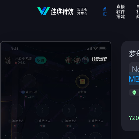
直播
首
软件
页
搭建
梦
N
M
¥2