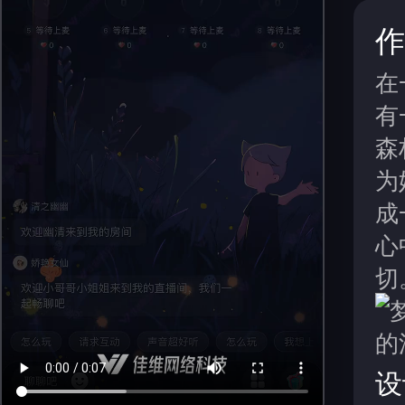
作
在
有
森
为
成
心
切
设