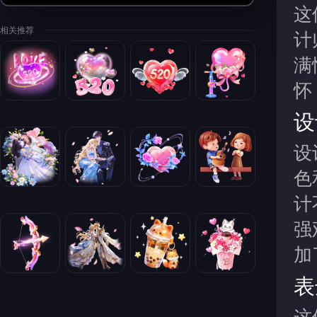
这
相关推荐
计
满
怀
设
设
色
计
强
加
表
这