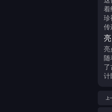
着
珍
传
亮
亮
随
了
计
上