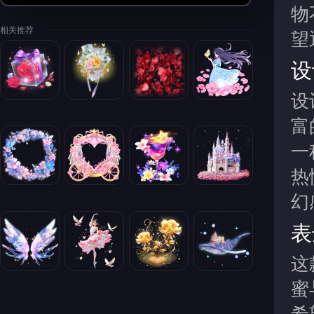
物
相关推荐
望
设
设
富
一
热
幻
表
这
蜜
希