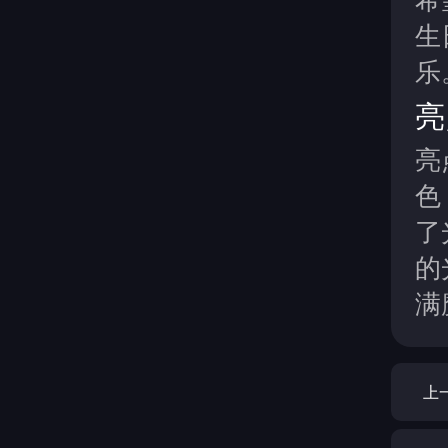
生
乐
亮
亮
色
了
的
满
上