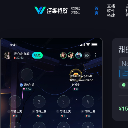
直播
首
软件
页
搭建
甜
N
|
¥1