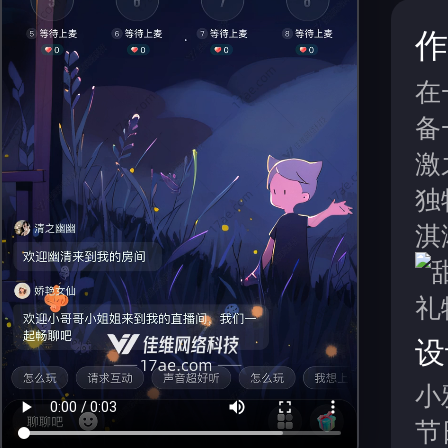
作
在
备
激
独
淇
设
小
节