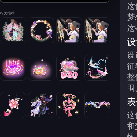
这
相关推荐
梦
这
设
设
征
整
围
表
这
和
物