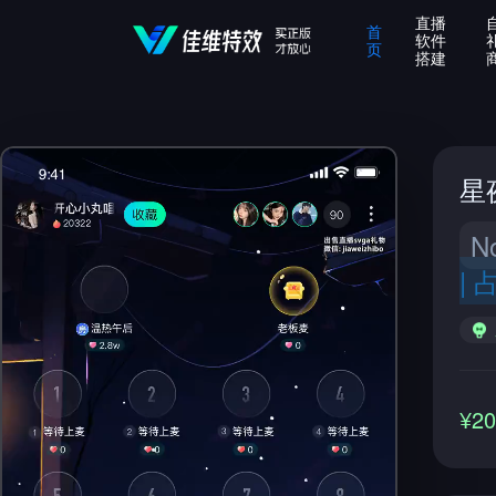
直播
首
软件
页
搭建
星
N
|
¥2