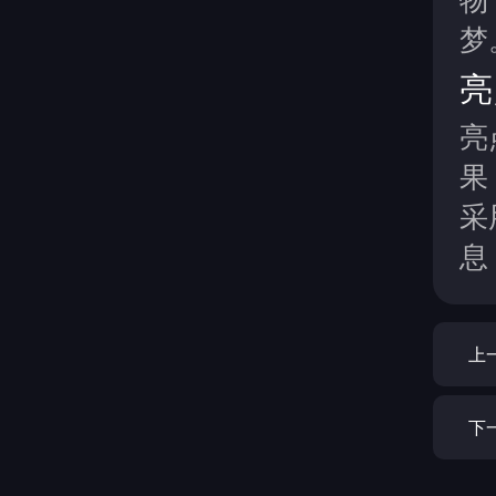
梦
亮
亮
果
采
息
上
下