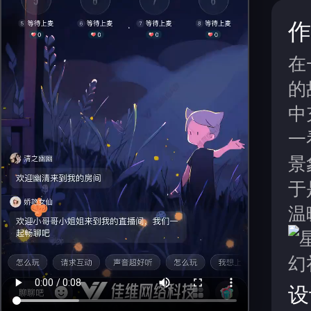
作
在
的
中
一
景
于
温
设