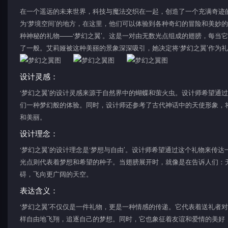
在一个遥远的未来世界，科技与魔法交织在一起，创造了一个充满奇迹
为‘梦境空间’的地方，在这里，他们可以体验到各种奇幻的冒险和美妙
种神秘的礼物——‘梦幻之翼’。这是一对由无数光点组成的翅膀，每当
了一般。艾莉娅被这种美丽的景象深深吸引，她决定将‘梦幻之翼’作为
设计灵感：
‘梦幻之翼’的设计灵感来源于自然界中的蝴蝶和萤火虫。设计师希望通
们一种梦幻般的体验。同时，设计师还参考了古代神话中的天使形象，
和美丽。
设计理念：
‘梦幻之翼’的设计理念是‘梦想与自由’。设计师希望通过这个礼物来传
光点则代表着梦想和希望的种子。当翅膀展开时，就像是在告诉人们：
碍，飞向更广阔的天空。
表达含义：
‘梦幻之翼’不仅仅是一件礼物，更是一种情感的传递。它代表着送礼者
样自由地飞翔，追逐自己的梦想。同时，它也象征着友谊和爱情的美好