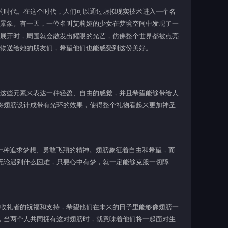
的时代。在这个时代，人们可以通过虚拟现实技术进入一个名
的景象。有一天，一位名叫艾莉娅的少女在梦境空间中发现了一
它展开时，周围就会散发出耀眼的光芒，仿佛整个世界都被点亮
礼物送给她的朋友们，希望他们也能感受到这份美好。
过这些元素来表达一种轻盈、自由的感觉，并且希望能够带给人
将翅膀设计成带有光环的效果，使得整个礼物看起来更加神圣
达一种追求梦想、勇敢飞翔的精神。翅膀象征着自由和希望，而
无论遇到什么困难，只要心中有梦，就一定能够克服一切障
对收礼者的祝福和支持，希望他们在未来的日子里能够像翅膀一
，当两个人共同拥有这对翅膀时，就意味着他们将一起面对生