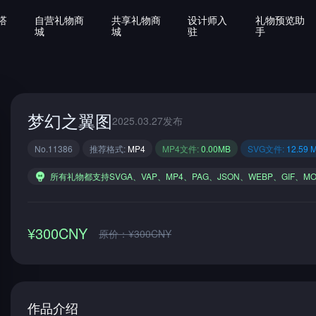
搭
自营礼物商
共享礼物商
设计师入
礼物预览助
城
城
驻
手
梦幻之翼图
2025.03.27发布
No.11386
推荐格式:
MP4
MP4文件:
0.00MB
SVG文件:
12.59 
所有礼物都支持SVGA、VAP、MP4、PAG、JSON、WEBP、GIF、M
¥300CNY
原价：¥300CNY
作品介绍