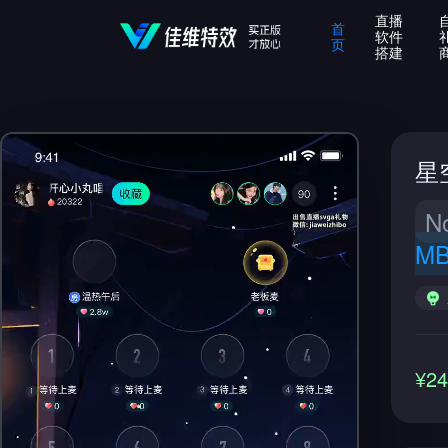
直播
首
软件
页
搭建
星
N
M
¥2