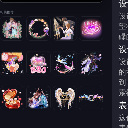
设
相关推荐
设
望
碌
设
设
的
到
索
表
这
表