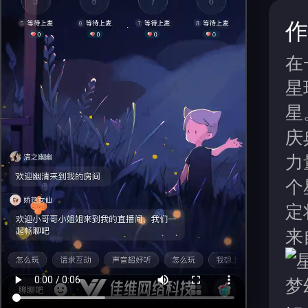
作
在
星
星
庆
力
个
定
来