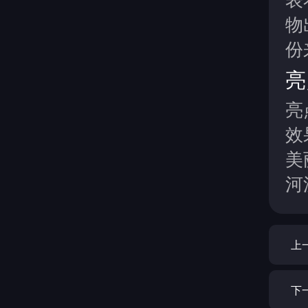
物
份
亮
亮
效
美
河
上
下