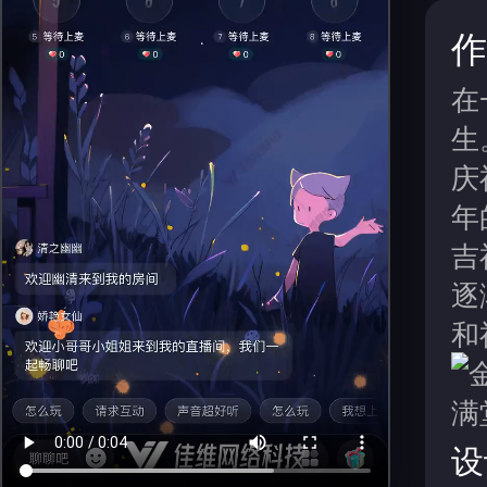
作
在
生
庆
年
吉
逐
和
设