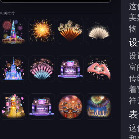
这
相关推荐
美
物
设
设
富
传
着
祥
表
这
和