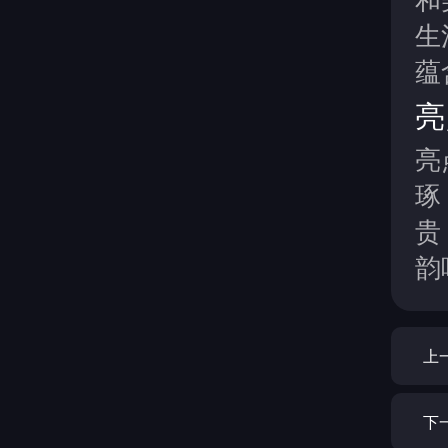
生
蕴
亮
亮
琢
贵
韵
上
下