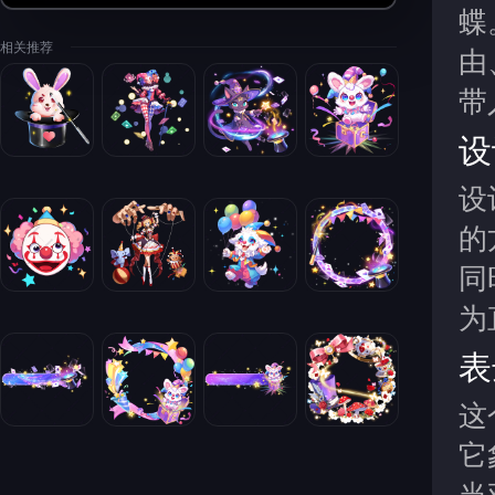
蝶
相关推荐
由
带
设
设
的
同
为
表
这
它
当