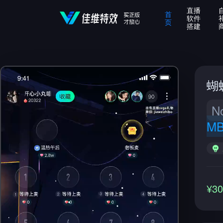
直播
首
软件
页
搭建
蝴
N
M
¥3