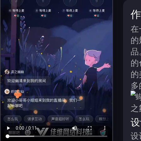
作
在
的
品
的
的
多
设
设