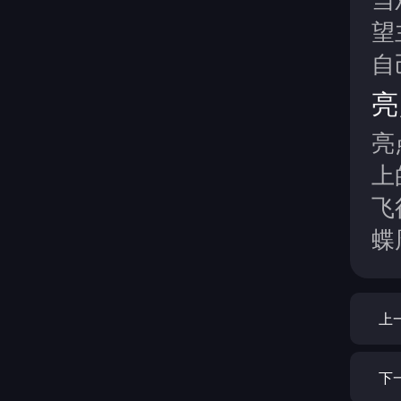
望
自
亮
亮
上
飞
蝶
上
下