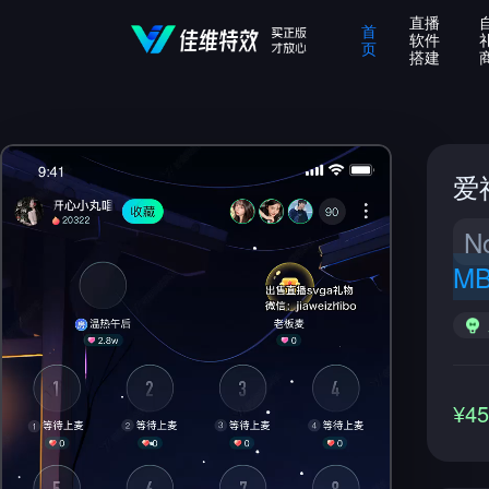
直播
首
软件
页
搭建
爱
N
M
¥4