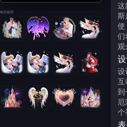
这
相关推荐
斯
使
们
观
设
设
互
到
厄
个
表