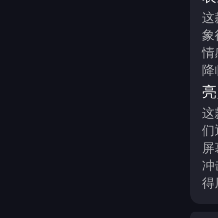
这
象
情
降
亮
这
们
屏
冲
得