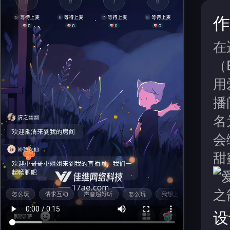
作
在
（
用
播
名
会
甜
设