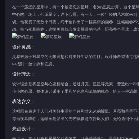
在一个遥远的星系中，有一个被遗忘的星球，名为“星辰之境”。这个星
中心的广场上，仰望星空，许下心愿。有一天，一位年轻的艺术家来到
切。他花费了无数个日夜，终于创作出了一幅美丽的画卷，这幅画卷不
想。每当夜幕降临，这幅画卷就会发出耀眼的光芒，照亮整个星球，成
设计灵感：
灵感来源于对星空的无限遐想和对美好生活的向往。设计师希望通过这
中找到一丝宁静和安慰。
设计理念：
设计理念是将星空与心愿相结合，通过月亮、星星等元素，营造出一种
小小的心愿。整体设计采用了柔和的色彩和流畅的线条，给人一种温馨
表达含义：
这幅画卷表达了人们对美好生活的向往和对未来的憧憬。月亮和星星不
每当夜幕降临，这幅画卷发出的光芒就像是在告诉人们，无论遇到什么
亮点设计：
亮点设计在于月亮和星星的动态效果。月亮缓缓升起，星星闪烁发光，