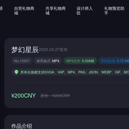
搭
自营礼物商
共享礼物商
设计师入
礼物预览助
城
城
驻
手
梦幻星辰
2025.03.27发布
No.12557
推荐格式:
MP4
MP4文件:
5.00MB
SVG文件:
3.72 M
所有礼物都支持SVGA、VAP、MP4、PAG、JSON、WEBP、GIF、M
¥200CNY
原价：¥200CNY
作品介绍