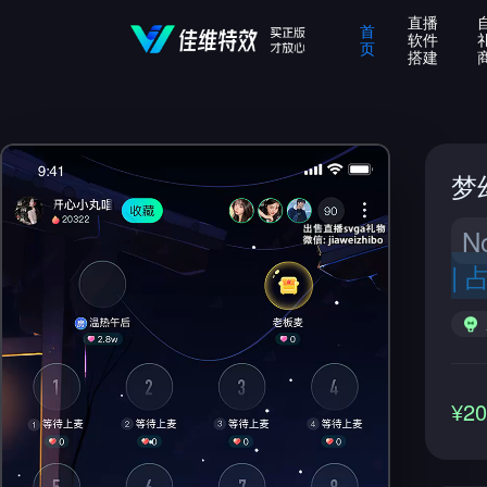
直播
首
软件
页
搭建
梦
N
|
¥2