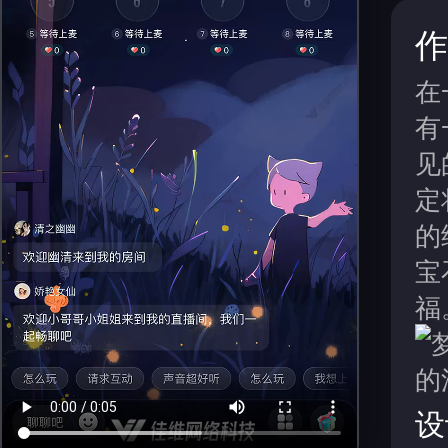
作
在
有
见
定
的
宝
福
设