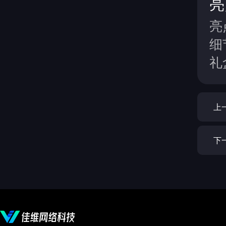
亮
亮
细
礼
上
下