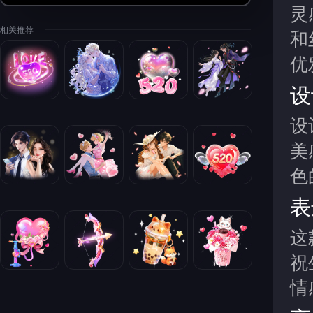
灵
相关推荐
和
优
设
设
美
色
表
这
祝
情