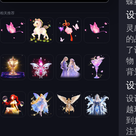
设
相关推荐
灵
的
了
物
背
设
设
越
到
注