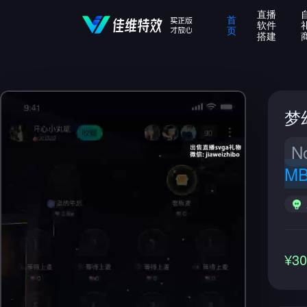
直播
首
软件
页
搭建
梦
N
M
¥3