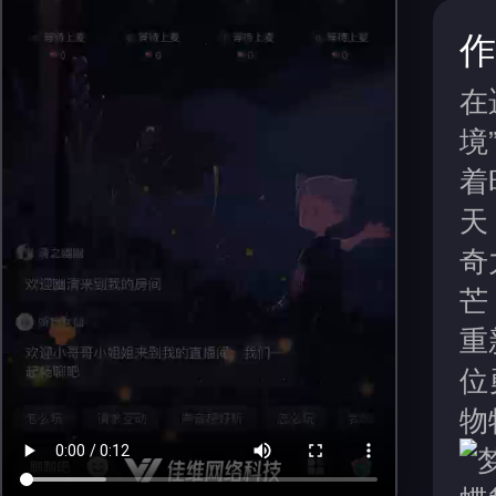
作
在
境
着
天
奇
芒
重
位
物