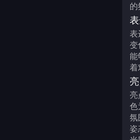
的
表
表
变
能
着
亮
亮
色
氛
姿
光