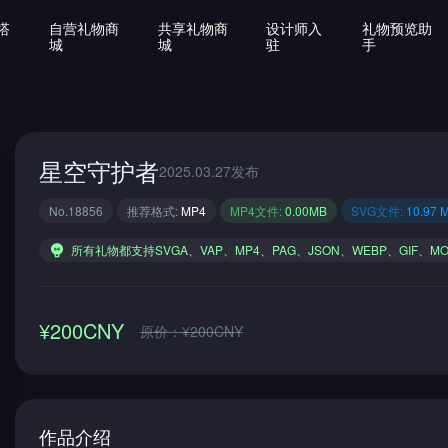
搭
自营礼物商
共享礼物商
设计师入
礼物预览助
城
城
驻
手
星空守护者
2025.03.27发布
No.18856
推荐格式:
MP4
MP4文件:
0.00MB
SVG文件:
10.97 
所有礼物都支持SVGA、VAP、MP4、PAG、JSON、WEBP、GIF、M
¥200CNY
原价：¥200CNY
作品介绍