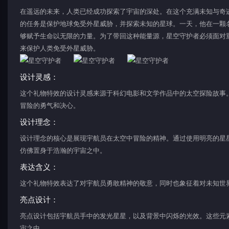
在遥远的未来，人类已经成功探索了宇宙的深处。在这个充满未知与奇迹
的任务是保护地球免受外星威胁，并探索未知的星球。一天，他在一颗名
够赋予生命以无限的力量。为了带回这种能量源，星空守护者必须面对
来保护人类免受外星威胁。
设计灵感：
这个礼物特效的设计灵感来源于科幻电影和文学作品中的太空探险故事
冒险的勇气和决心。
设计理念：
设计理念的核心是展现宇航员在太空中冒险的精神。通过使用明亮的星
仿佛置身于浩瀚的宇宙之中。
表达含义：
这个礼物特效表达了对宇航员勇敢精神的敬意，同时也象征着对未知世
亮点设计：
亮点设计包括宇航员手中的发光星星，以及背景中闪烁的光效。这些元
宙之中。