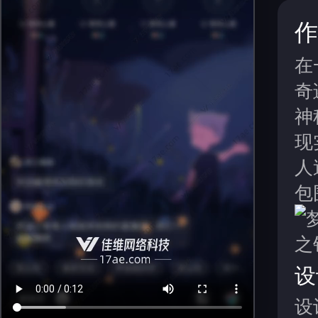
作
在
奇
神
现
人
包
设
设