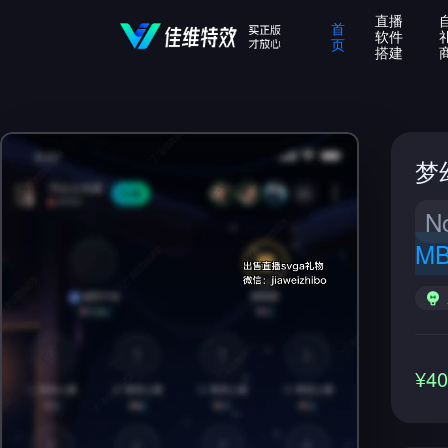
直播
首
软件
页
搭建
梦
N
M
¥4