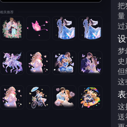
把
相关推荐
量
过
设
梦
史
但
这
表
这
送
更