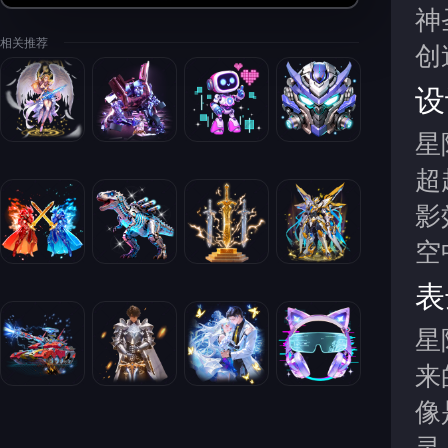
神
相关推荐
创
设
星
超
影
空
表
星
来
像
灵