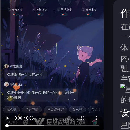
作
在
一
体
内
融
宇
设
星