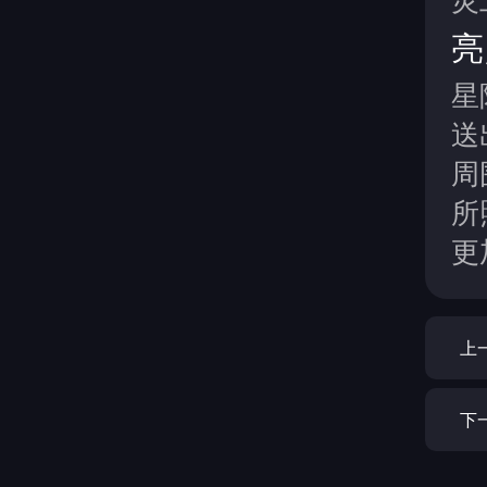
亮
星
送
周
所
更
上
下