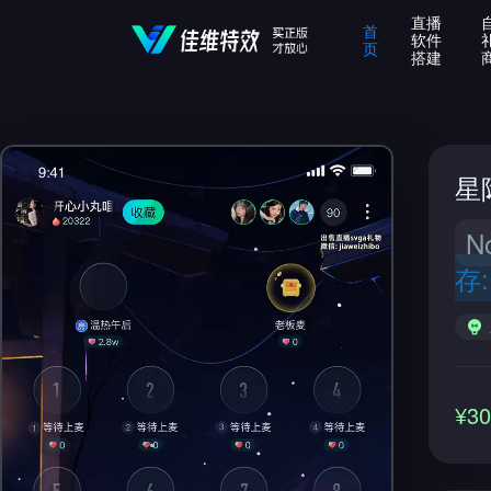
直播
首
软件
页
搭建
星
N
存
¥3