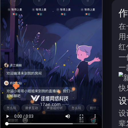
作
在
用
红
一
一
设
设
辈