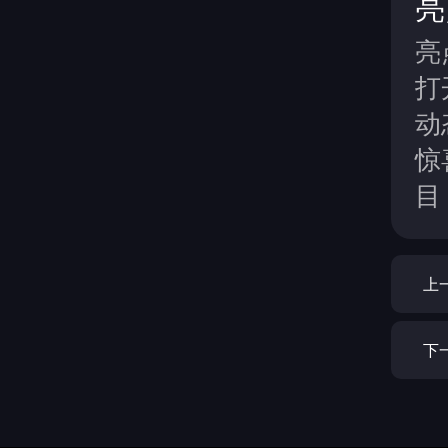
亮
亮
打
动
惊
目
上
下