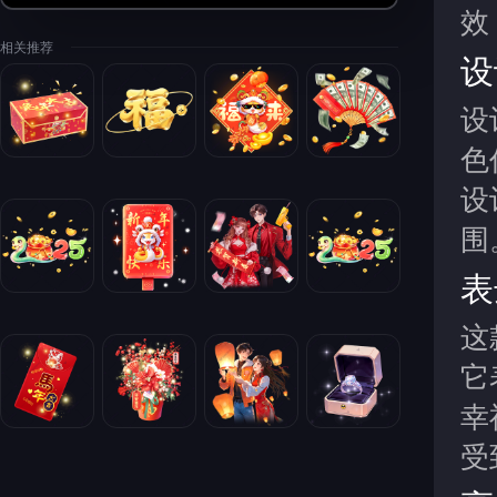
效
相关推荐
设
设
色
设
围
表
这
它
幸
受