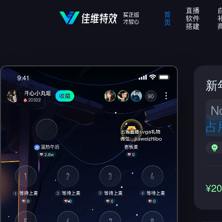
直播
首
软件
页
搭建
新
N
占
¥2