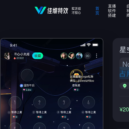
直播
首
软件
页
搭建
星
N
占
¥2