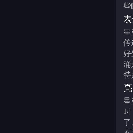
些
表
星
传
好
涌
特
亮
星
时
了
不