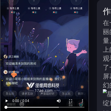
作
在
丽
量
上
观
了
屏
幻