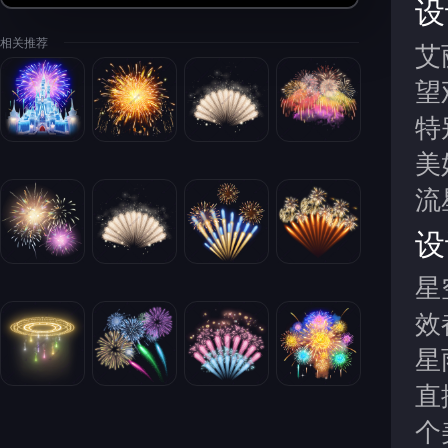
设
相关推荐
艾
望
特
美
流
设
星
效
星
直
个