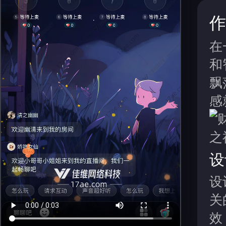
作
在
和
飘
感
设
设
关
效