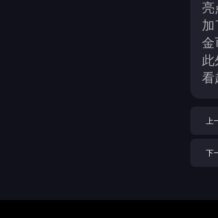
亮
加
金
此
看
上
下