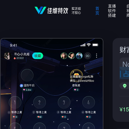
直播
首
软件
页
搭建
财
N
|
¥1