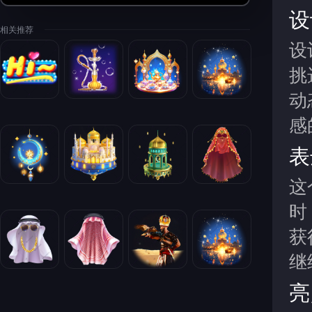
设
相关推荐
设
挑
动
感
表
这
时
获
继
亮