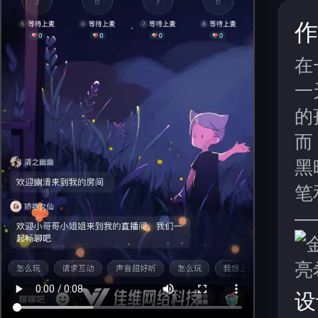
作
在
一
的
而
黑
笔
—
设