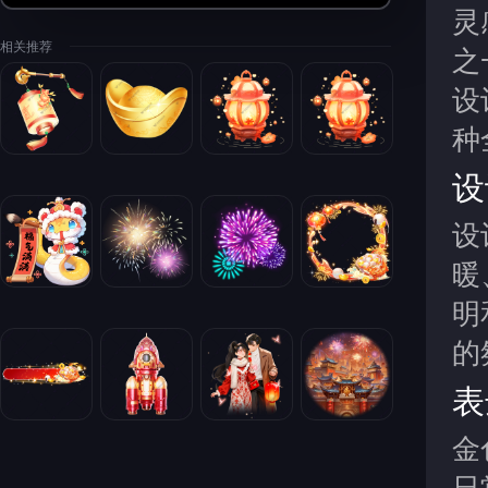
灵
相关推荐
之
设
种
设
设
暖
明
的
表
金
日