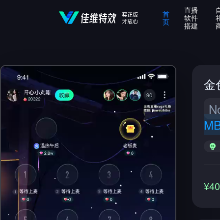
直播
首
软件
页
搭建
金
N
M
¥4