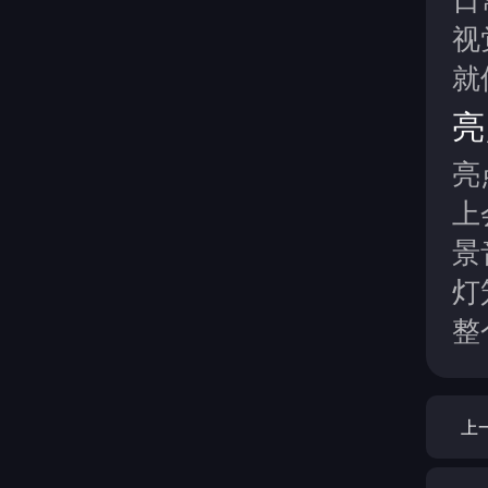
视
就
亮
亮
上
景
灯
整
上