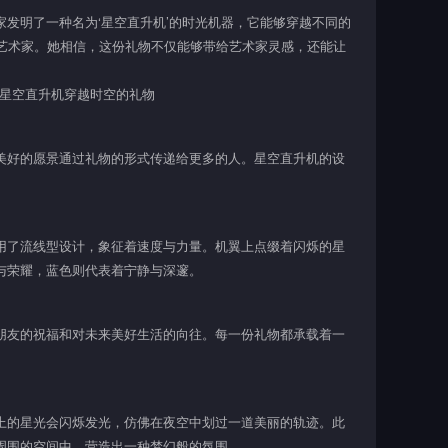
发明了一种名为‘星空直升机’的时光机器，它能够穿越不同的
的艺术家。她相信，这份礼物不仅能够带给艺术家灵感，还能让
美好的愿景通过礼物的形式传递给更多的人。星空直升机的设
用了流线型设计，象征着速度与力量。机翼上点缀着闪烁的星
与荣耀，蓝色则代表着宁静与深邃。
朋友的祝福和对未来美好生活的向往。每一份礼物都承载着一
上的星光会闪烁发光，仿佛在夜空中划过一道美丽的轨迹。此
周围的空间中，营造出一种梦幻般的氛围。