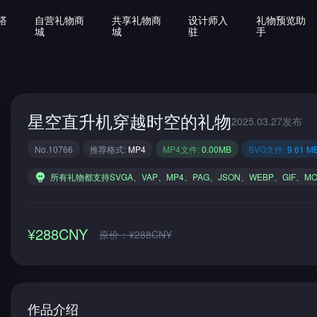
搭
自营礼物商
共享礼物商
设计师入
礼物预览助
城
城
驻
手
星空直升机穿越时空的礼物
2025.03.27发布
No.10766
推荐格式:
MP4
MP4文件:
0.00MB
SVG文件:
9.61 M
所有礼物都支持SVGA、VAP、MP4、PAG、JSON、WEBP、GIF、M
¥288CNY
原价：¥288CNY
作品介绍