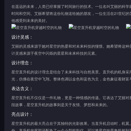
在遥远的未来，人类已经掌握了时间旅行的技术。一位名叫艾丽的科学家
时间和空间。艾丽希望将这份礼物送给她的朋友，一位生活在21世纪
他感受到未来的美好。
设计灵感：
艾丽的灵感来源于她对星空的热爱和对未来科技的憧憬。她希望将这种
计灵感来源于夜空中闪烁的星星和未来科技的元素。
设计理念：
星空直升机的设计理念是结合了未来科技与自然美景。直升机的机身采
光，仿佛在夜空中飞翔。整体色调以金色和蓝色为主，金色象征着财富
表达含义：
星空直升机不仅仅是一件礼物，更是一种情感的传递。它表达了艾丽对
段故事，星空直升机的故事则是关于友情、梦想和未来的。
亮点设计：
星空直升机的最大亮点在于其独特的光影效果。当直升机启动时，机翼
外，直升机的尾部还配备了一个小型投影仪，可以将星空的景象投射到